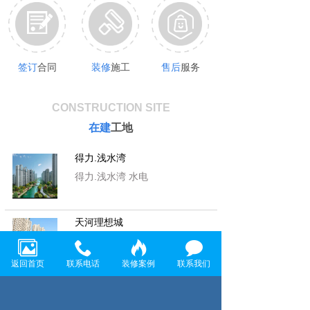
签订
合同
装修
施工
售后
服务
CONSTRUCTION SITE
在建
工地
得力.浅水湾
得力.浅水湾 水电
天河理想城
天河理想城 水电
返回首页
联系电话
装修案例
联系我们
首 创 悦 府
首 创 悦 府 水电