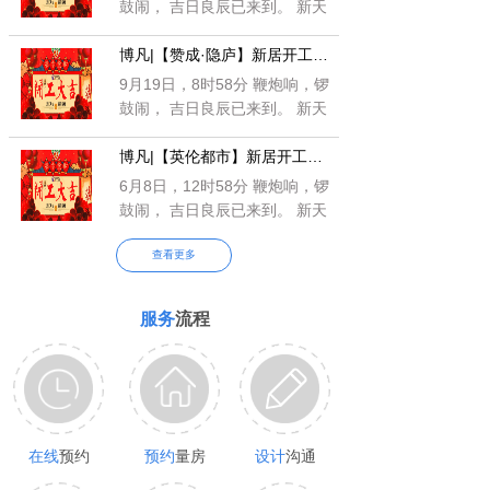
鼓闹， 吉日良辰已来到。 新天
新地新福绕，新宅新院新财
博凡|【赞成·隐庐】新居开工仪式
罩； 新邻新友
9月19日，8时58分 鞭炮响，锣
鼓闹， 吉日良辰已来到。 新天
新地新福绕，新宅新院新财
博凡|【英伦都市】新居开工仪式
罩； 新邻新友
6月8日，12时58分 鞭炮响，锣
鼓闹， 吉日良辰已来到。 新天
新地新福绕，新宅新院新财
查看更多
罩； 新邻新友
服务
流程
在线
预约
预约
量房
设计
沟通