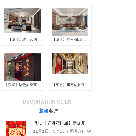
【设计】统一家园
【设计】祥生·悦山胡跃层
【实景】锅色添香重庆火锅
【实景】东方达多置业.董
DECORATION CLIENT
装修
客户
博凡|【群贤府排屋】新居开工仪式
11月1日，9时18分 鞭炮响，锣