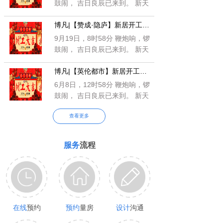
鼓闹， 吉日良辰已来到。 新天
新地新福绕，新宅新院新财
博凡|【赞成·隐庐】新居开工仪式
罩； 新邻新友
9月19日，8时58分 鞭炮响，锣
鼓闹， 吉日良辰已来到。 新天
新地新福绕，新宅新院新财
博凡|【英伦都市】新居开工仪式
罩； 新邻新友
6月8日，12时58分 鞭炮响，锣
鼓闹， 吉日良辰已来到。 新天
新地新福绕，新宅新院新财
查看更多
罩； 新邻新友
服务
流程
在线
预约
预约
量房
设计
沟通