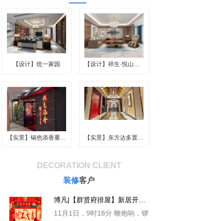
【设计】统一家园
【设计】祥生·悦山胡跃层
【实景】锅色添香重庆火锅
【实景】东方达多置业.董
DECORATION CLIENT
装修
客户
博凡|【群贤府排屋】新居开工仪式
11月1日，9时18分 鞭炮响，锣