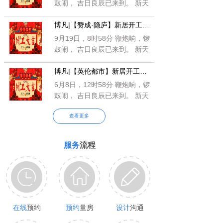
鼓闹， 吉日良辰已来到。 新天
新地新福绕，新宅新院新财
博凡|【赞成·隐庐】新居开工仪式
罩； 新邻新友
9月19日，8时58分 鞭炮响，锣
鼓闹， 吉日良辰已来到。 新天
新地新福绕，新宅新院新财
博凡|【英伦都市】新居开工仪式
罩； 新邻新友
6月8日，12时58分 鞭炮响，锣
鼓闹， 吉日良辰已来到。 新天
新地新福绕，新宅新院新财
查看更多
罩； 新邻新友
服务
流程
在线
预约
预约
量房
设计
沟通