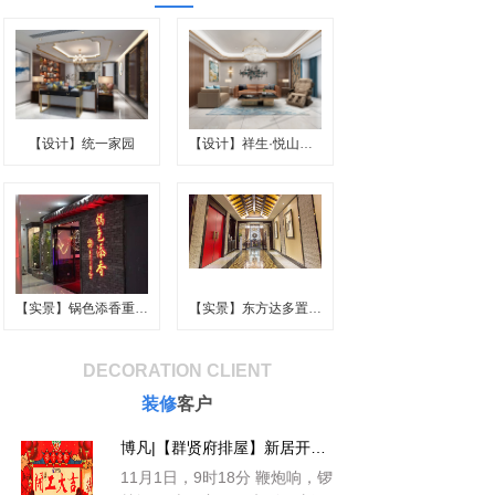
【设计】统一家园
【设计】祥生·悦山胡跃层
【实景】锅色添香重庆火锅
【实景】东方达多置业.董
DECORATION CLIENT
装修
客户
博凡|【群贤府排屋】新居开工仪式
11月1日，9时18分 鞭炮响，锣